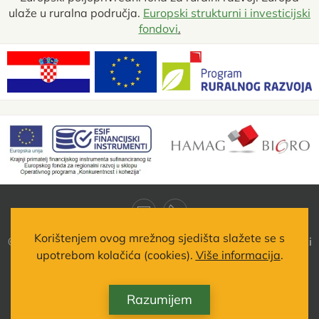
ulaže u ruralna područja.
Europski strukturni i investicijski
fondovi
.
Korištenjem ovog mrežnog sjedišta slažete se s
© 2021 •
Agro-Jakšić d.o.o.
• Jošine 1/A • 32242 Slakovci
upotrebom kolačića (cookies).
Više informacija
.
Sva prava pridržana •
Izjava o kolačićima
Izrada, hosting i održavanje
desk.hr
Razumijem