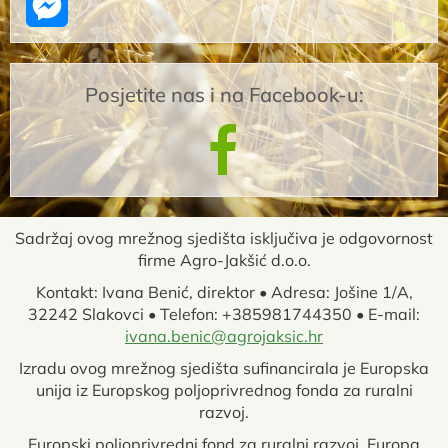
Message
Messenger
Posjetite nas i na Facebook-u:
Sadržaj ovog mrežnog sjedišta isključiva je odgovornost
firme Agro-Jakšić d.o.o.
Kontakt: Ivana Benić, direktor • Adresa: Jošine 1/A,
32242 Slakovci • Telefon: +385981744350 • E-mail:
ivana.benic@agrojaksic.hr
Izradu ovog mrežnog sjedišta sufinancirala je Europska
unija iz Europskog poljoprivrednog fonda za ruralni
razvoj.
Europski poljoprivredni fond za ruralni razvoj. Europa