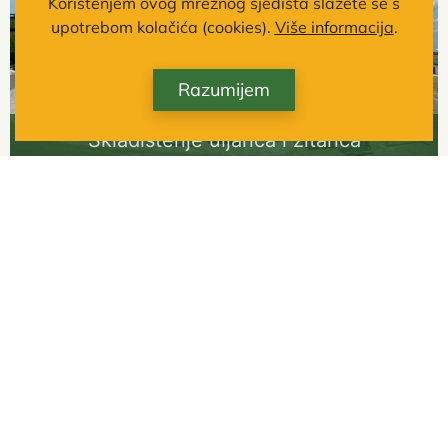
Korištenjem ovog mrežnog sjedišta slažete se s
upotrebom kolačića (cookies).
Više informacija
.
Razumijem
Skladištenje uljarica i žitarica
Poljoprivredna proizvodnja